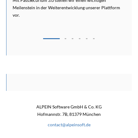
llen wir einen wichtigen
Ein neues Unternehmen zu gründen 
rentwicklung unserer Plattform
Entscheidungen zu treffen: Produk
Personalaufbau, Infrastruktur, Fin
Kundenakquise.
ALPEIN Software GmbH & Co. KG
Hofmannstr. 7B, 81379 München
contact@alpeinsoft.de