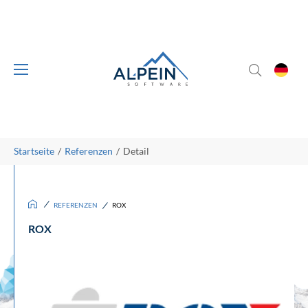
Skip to main content
Skip to page footer
You are here:
Startseite
Referenzen
Detail
/
/
REFERENZEN
ROX
ROX