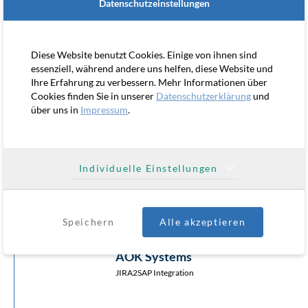
Datenschutzeinstellungen
Diese Website benutzt Cookies. Einige von ihnen sind
essenziell, während andere uns helfen, diese Website und
Ihre Erfahrung zu verbessern. Mehr Informationen über
Cookies finden Sie in unserer
Datenschutzerklärung
und
über uns in
Impressum
.
MANAGEMENT FORUM STARNBERG
Website mit Veranstaltungsportal
Individuelle Einstellungen
Speichern
Alle akzeptieren
AOK Systems
JIRA2SAP Integration