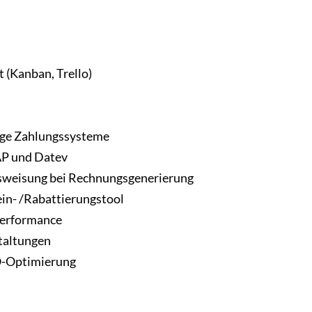
(Kanban, Trello)
ige Zahlungssysteme
AP und Datev
weisung bei Rechnungsgenerierung
in- /Rabattierungstool
Performance
taltungen
O-Optimierung