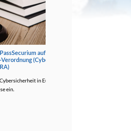
curium auf den
DSGVO-Bußgelder seit 2018: Wa
dnung (Cyber
Zahlen wirklich zeigen
Seit die DSGVO im Mai 2018 in Kraft 
cherheit in Europa
ist, hat sich die Durchsetzung von ein
zurückhaltenden Aufsicht zu einem au
und strategisch ausgerichteten
Regulierungsrahmen entwickelt.