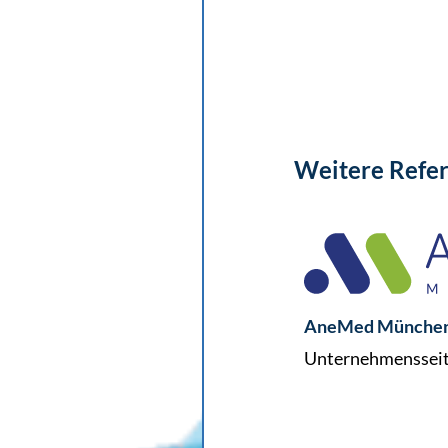
Weitere Refe
AneMed Münche
Unternehmenssei