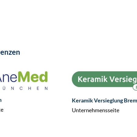
renzen
n
Keramik Versieglung Bre
te
Unternehmensseite