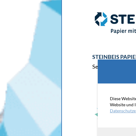
STEINBEIS PAPI
Service- und Vertr
Diese Website
Website und I
Datenschutze