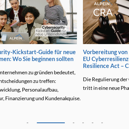
ckstart-Guide für neue
Vorbereitung von PassSe
Sie beginnen sollten
EU Cyberresilienz-Veror
Resilience Act – CRA)
men zu gründen bedeutet,
Die Regulierung der Cybersi
ungen zu treffen:
tritt in eine neue Phase ein.
, Personalaufbau,
nzierung und Kundenakquise.