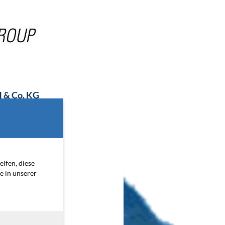
 Co. KG
egriertem Blog
elfen, diese
e in unserer