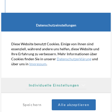
Datenschutzeinstellungen
GOODMENGROUP GMBH & Co. KG
Unternehmensseite mit integriertem Blog
Diese Website benutzt Cookies. Einige von ihnen sind
essenziell, während andere uns helfen, diese Website und
Ihre Erfahrung zu verbessern. Mehr Informationen über
Cookies finden Sie in unserer
Datenschutzerklärung
und
über uns in
Impressum
.
Individuelle Einstellungen
MANAGEMENT FORUM STARNBERG
Website mit Veranstaltungsportal
Speichern
Alle akzeptieren