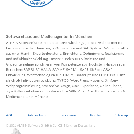
Softwarehaus und Medienagentur in München
ALPEIN Software ist der kompetente Entwicklungs-, IT- und Webpartner für
Firmennetzwerke, Homepages, Onlineshops und SAP Systeme. Wir bieten alles
aus einer Hand – Expertenberatung, Einrichtung, Optimierung, Realisierung
und Individualentwicklung. Unsere Kunden aus Mittelstand und
Großunternehmen profitieren von Kompetenzen auf höchstem Niveau in den
Bereichen: SAP BI, S/4HANA, SAP ME, SAP MII, SAP UI5/Fiori, ABAP-
Entwicklung, Webtechnologien auf HTML5, Javascript, und PHP-Basis. Ganz
gleich ob Individualentwicklung, TYPO3, WordPress, Magento, Simfony,
Webprogrammierung, responsive Design, User-Experience, Online-Shops,
agile Software-Entwicklung oder mobile APPs: ALPEIN ist Ihr Softwarehaus &
Medienagentur in München.
AGB
Datenschutz
Impressum
Kontakt
Sitemap
© 2026 ALPEIN Software GmbH & Co. KG | München, Deutschland