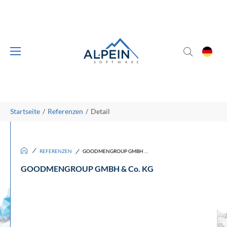
Skip to main content
Skip to page footer
You are here:
Startseite
Referenzen
Detail
/
/
REFERENZEN
GOODMENGROUP GMBH & Co. KG
GOODMENGROUP GMBH & Co. KG