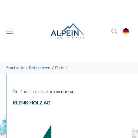
Skip to main content
Skip to page footer
You are here:
Startseite
Referenzen
Detail
/
/
REFERENZEN
KLENK HOLZ AG
KLENK HOLZ AG