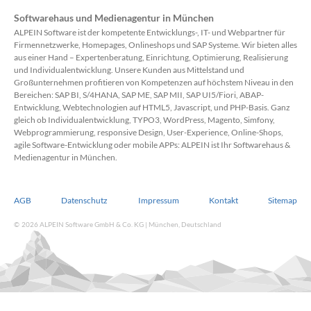
Softwarehaus und Medienagentur in München
ALPEIN Software ist der kompetente Entwicklungs-, IT- und Webpartner für
Firmennetzwerke, Homepages, Onlineshops und SAP Systeme. Wir bieten alles
aus einer Hand – Expertenberatung, Einrichtung, Optimierung, Realisierung
und Individualentwicklung. Unsere Kunden aus Mittelstand und
Großunternehmen profitieren von Kompetenzen auf höchstem Niveau in den
Bereichen: SAP BI, S/4HANA, SAP ME, SAP MII, SAP UI5/Fiori, ABAP-
Entwicklung, Webtechnologien auf HTML5, Javascript, und PHP-Basis. Ganz
gleich ob Individualentwicklung, TYPO3, WordPress, Magento, Simfony,
Webprogrammierung, responsive Design, User-Experience, Online-Shops,
agile Software-Entwicklung oder mobile APPs: ALPEIN ist Ihr Softwarehaus &
Medienagentur in München.
AGB
Datenschutz
Impressum
Kontakt
Sitemap
© 2026 ALPEIN Software GmbH & Co. KG | München, Deutschland