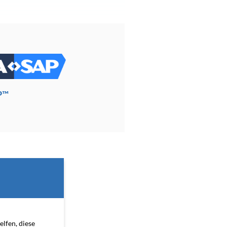
P™
elfen, diese