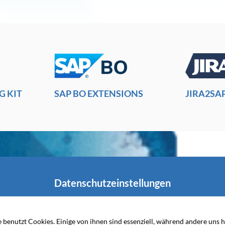
G KIT
SAP BO EXTENSIONS
JIRA2SA
Datenschutzeinstellungen
OFTWARE-ENTWICKLUNG
 benutzt Cookies. Einige von ihnen sind essenziell, während andere uns h