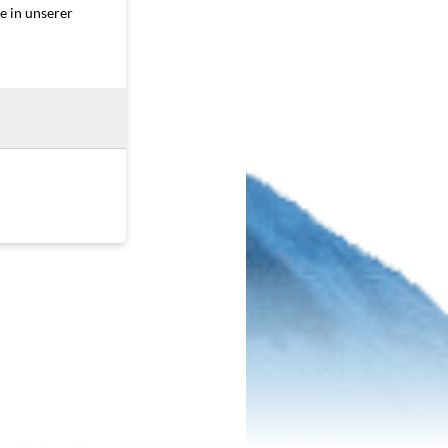
e in unserer
EMAG GMBH & CO. KG
JIRA2SAP Integration