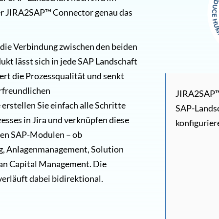
der JIRA2SAP™ Connector genau das
die Verbindung zwischen den beiden
kt lässt sich in jede SAP Landschaft
gert die Prozessqualität und senkt
rfreundlichen
JIRA2SAP™ l
rstellen Sie einfach alle Schritte
SAP-Landsc
esses in Jira und verknüpfen diese
konfigurier
ren SAP-Modulen – ob
g, Anlagenmanagement, Solution
n Capital Management. Die
rläuft dabei bidirektional.
: