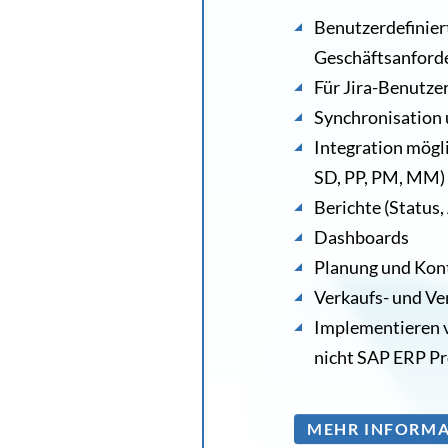
Benutzerdefinier
Geschäftsanford
Für Jira-Benutzer
Synchronisation 
Integration mög
SD, PP, PM, MM)
Berichte (Status,
Dashboards
Planung und Kont
Verkaufs- und 
Implementieren v
nicht SAP ERP P
MEHR INFORM