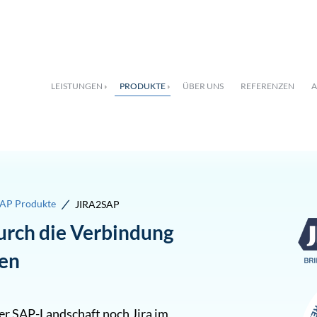
Produkte
JIRA2SAP
LEISTUNGEN
PRODUKTE
ÜBER UNS
REFERENZEN
A
/
AP Produkte
JIRA2SAP
rch die Verbindung
en
er SAP-Landschaft noch Jira im