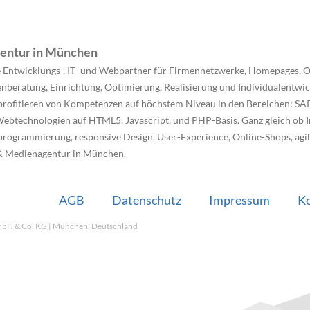
entur in München
 Entwicklungs-, IT- und Webpartner für Firmennetzwerke, Homepages, 
tenberatung, Einrichtung, Optimierung, Realisierung und Individualentw
rofitieren von Kompetenzen auf höchstem Niveau in den Bereichen: SA
ebtechnologien auf HTML5, Javascript, und PHP-Basis. Ganz gleich ob 
ogrammierung, responsive Design, User-Experience, Online-Shops, agi
 & Medienagentur in München.
AGB
Datenschutz
Impressum
K
bH & Co. KG | München, Deutschland