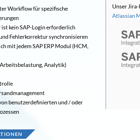
Unser Jira-
ter Workflow für spezifische
Atlassian 
erungen
 ist kein SAP-Login erforderlich
und Fehlerkorrektur synchronisieren
lich mit jedem SAP ERP Modul (HCM,
 Arbeitsbelastung, Analytik)
rolle
Versandmanagement
on benutzerdefinierten und / oder
rozessen
ATIONEN